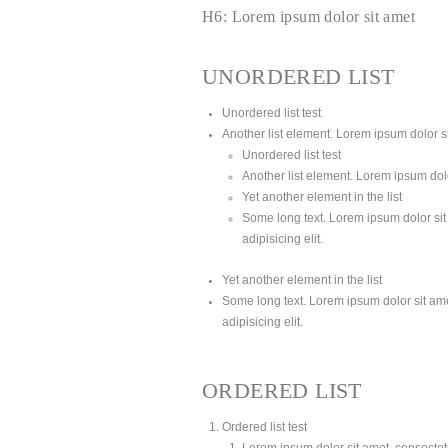
H6: Lorem ipsum dolor sit amet
UNORDERED LIST
Unordered list test
Another list element. Lorem ipsum dolor sit
Unordered list test
Another list element. Lorem ipsum dolor
Yet another element in the list
Some long text. Lorem ipsum dolor sit 
adipisicing elit.
Yet another element in the list
Some long text. Lorem ipsum dolor sit amet
adipisicing elit.
ORDERED LIST
Ordered list test