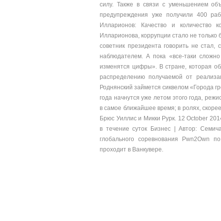
силу. Также в связи с уменьшением об
предупреждения уже получили 400 раб
Илларионов: Качество и количество к
Илларионова, коррупции стало не только 
советник президента говорить не стал,
наблюдателем. А пока «все-таки сложн
изменятся цифры». В стране, которая о
распределению получаемой от реализац
Роднянский займется сиквелом «Города гр
года начнутся уже летом этого года, режи
в самое ближайшее время; в ролях, скорее
Брюс Уиллис и Микки Рурк. 12 October 20
в течение суток Бизнес | Автор: Семич
глобального соревнования Pwn2Own по
проходит в Ванкувере.