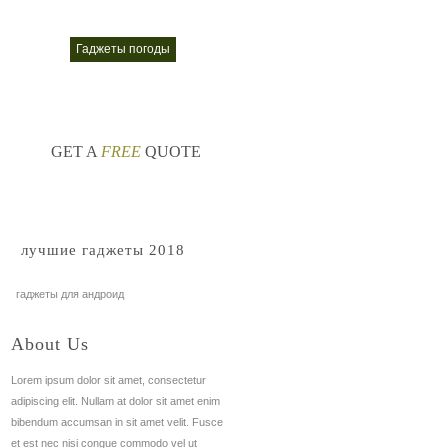
windows 10
гаджеты погоды
стол 10
nt
nt
GET A
FREE
QUOTE
лучшие гаджеты 2018
гаджеты для андроид
About Us
Lorem ipsum dolor sit amet, consectetur
adipiscing elit. Nullam at dolor sit amet enim
bibendum accumsan in sit amet velit. Fusce
et est nec nisi congue commodo vel ut