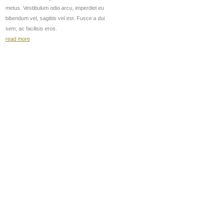
metus. Vestibulum odio arcu, imperdiet eu
bibendum vel, sagittis vel est. Fusce a dui
sem, ac facilisis eros.
read more