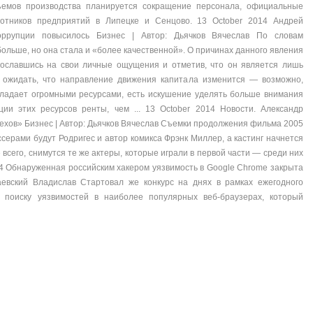
ъемов производства планируется сокращение персонала, официальные
отников предприятий в Липецке и Сенцово. 13 October 2014 Андрей
оррупции повысилось Бизнес | Автор: Дьячков Вячеслав По словам
больше, но она стала и «более качественной». О причинах данного явления
 сославшись на свои личные ощущения и отметив, что он является лишь
о ожидать, что направление движения капитала изменится — возможно,
бладает огромными ресурсами, есть искушение уделять больше внимания
ии этих ресурсов ренты, чем ... 13 October 2014 Новости. Александр
ехов» Бизнес | Автор: Дьячков Вячеслав Съемки продолжения фильма 2005
ссерами будут Родригес и автор комикса Фрэнк Миллер, а кастинг начнется
 всего, снимутся те же актеры, которые играли в первой части — среди них
14 Обнаруженная российским хакером уязвимость в Google Chrome закрыта
аевский Владислав Стартовал же конкурс на днях в рамках ежегодного
 поиску уязвимостей в наиболее популярных веб-браузерах, который