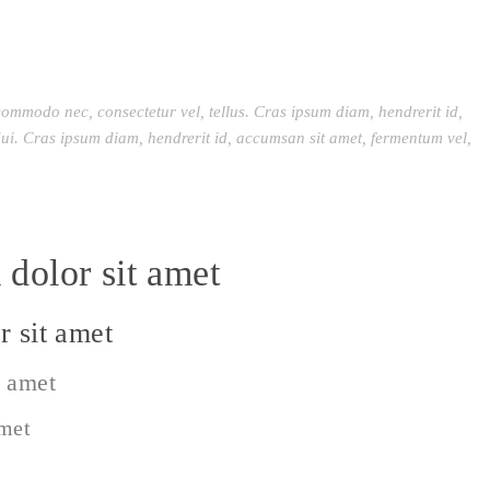
commodo nec, consectetur vel, tellus. Cras ipsum diam, hendrerit id,
ui. Cras ipsum diam, hendrerit id, accumsan sit amet, fermentum vel,
dolor sit amet
 sit amet
t amet
amet