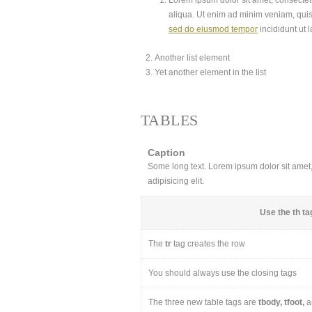
Lorem ipsum dolor sit amet, consectetu
aliqua. Ut enim ad minim veniam, quis
sed do eiusmod tempor
incididunt ut 
Another list element
Yet another element in the list
TABLES
Caption
Some long text. Lorem ipsum dolor sit amet, 
adipisicing elit.
Use the
th
tag
The
tr
tag creates the row
You should always use the closing tags
The three new table tags are
tbody, tfoot,
a