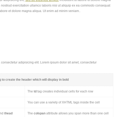
r adipisicing elit,
sed do eiusmod tempor
incididunt ut labore et dolore magna
 nostrud exercitation ullamco laboris nisi ut aliquip ex ea commodo consequat
labore et dolore magna aliqua. Ut enim ad minim veniam..
consectetur adipisicing elit. Lorem ipsum dolor sit amet, consectetur
 to create the header which will display in bold
The
td
tag creates individual cells for each row
You can use a variety of XHTML tags inside the cell
nd
thead
The
colspan
attribute allows you span more than one cell