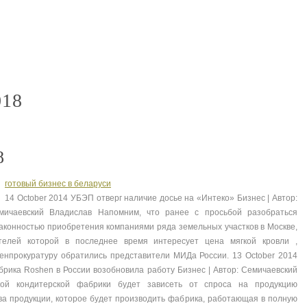
гаджет интернет
гаджеты для 
nt
nt
018
8
готовый бизнес в беларуси
14 October 2014 УБЭП отверг наличие досье на «Интеко» Бизнес | Автор:
мичаевский Владислав Напомним, что ранее с просьбой разобраться
законностью приобретения компаниями ряда земельных участков в Москве,
телей которой в последнее время интересует цена мягкой кровли ,
Генпрокуратуру обратились представители МИДа России. 13 October 2014
брика Roshen в России возобновила работу Бизнес | Автор: Семичаевский
ой кондитерской фабрики будет зависеть от спроса на продукцию
ва продукции, которое будет производить фабрика, работающая в полную