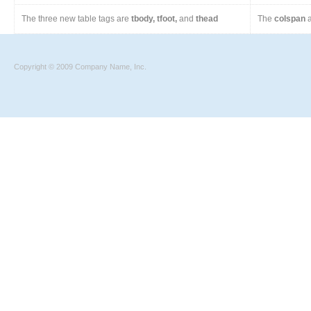
The three new table tags are
tbody, tfoot,
and
thead
The
colspan
a
Copyright © 2009 Company Name, Inc.