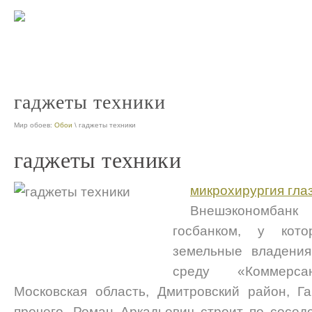
гаджеты техники
Мир обоев:
Обои
\ гаджеты техники
гаджеты техники
микрохирургия гла
Внешэкономбан
госбанком, у кото
земельные владения
среду «Коммерса
Московская область, Дмитровский район, Г
прочего, Роман Аркадьевич строит по соседс