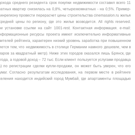
дохода среднего резидента срок покупки недвижимости составил всего 11
мнатных квартир снизилась на 0,8%, четырехкомнатных - на 0,5%. Пример-
нрегиону провести перерасчет цены строительства cinemasalon.ru жилья
едней цены по региону, где это жилье возводится. All rights reserved.
 установке ссылки на сайт 1001-rest. Контактная информация. e-mail:
е информационные ресурсы проекта имеют исключительно информативные
авителей рейтинга, характерен низкий уровень заработка при повышенном
яется тем, что недвижимость в столице Германии намного дешевле, чем в
ларов за квадратный метр). Ниже этих городов оказался лишь Брянск, где
года, а годовой доход – 72 тыс. Если клиент пользуется услугами продавца
) по регистрации сделки купли-продажи, он может быть уверен, что его
маг. Согласно результатам исследования, на первом месте в рейтинге
селения находится индийский город Мумбай, где апартаменты площадью