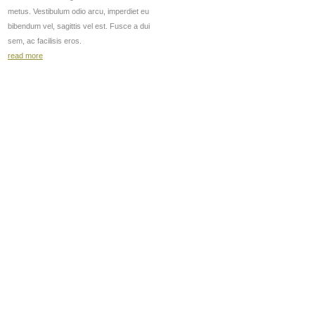
metus. Vestibulum odio arcu, imperdiet eu
bibendum vel, sagittis vel est. Fusce a dui
sem, ac facilisis eros.
read more