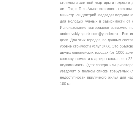
стоимости элитной квартиры и годового 
лет. Так, в Тель-Авиве стоимость трехко
министр РФ Дмитрий Медведев поручил Ми
для молодых ученых в зависимости от ср
Использование материалов возможно при
andreevskiy-spusk-com@yandex.ru . Вс
цели. Для этих городов, по данным сост
уровне стоимости услуг ЖКХ. Это объясн
других европейских городах (от 1000 дол
срок окупаемости квартиры составляет 22 
недвижимости (девелопера или риэлтора
уведомят о полном списке требуемых бу
недоступности приличного жилья для на
100 кв.