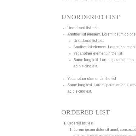
UNORDERED LIST
Unordered list test
Another list element. Lorem ipsum dolor sit
Unordered list test
Another list element. Lorem ipsum dolor
Yet another element in the list
Some long text. Lorem ipsum dolor sit 
adipisicing elit.
Yet another element in the list
Some long text. Lorem ipsum dolor sit amet
adipisicing elit.
ORDERED LIST
Ordered list test
Lorem ipsum dolor sit amet, consectetu