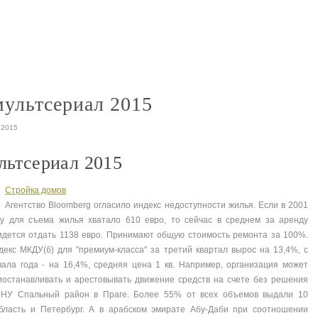
гаджет интернет
гаджеты для 
nt
nt
мультсериал 2015
 2015
льтсериал 2015
Стройка домов
Агентство Bloomberg огласило индекс недоступности жилья. Если в 2001
ду для съема жилья хватало 610 евро, то сейчас в среднем за аренду
идется отдать 1138 евро. Принимают общую стоимость ремонта за 100%.
декс МКДУ(б) для "премиум-класса" за третий квартал вырос на 13,4%, с
чала года - на 16,4%, средняя цена 1 кв. Например, организация может
иостанавливать и арестовывать движение средств на счете без решения
 Спальный район в Праге. Более 55% от всех объемов выдали 10
область и Петербург. А в арабском эмирате Абу-Даби при соотношении