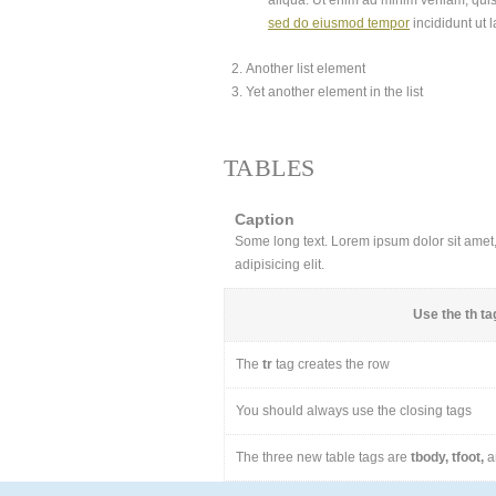
aliqua. Ut enim ad minim veniam, quis
sed do eiusmod tempor
incididunt ut 
Another list element
Yet another element in the list
TABLES
Caption
Some long text. Lorem ipsum dolor sit amet, 
adipisicing elit.
Use the
th
tag
The
tr
tag creates the row
You should always use the closing tags
The three new table tags are
tbody, tfoot,
a