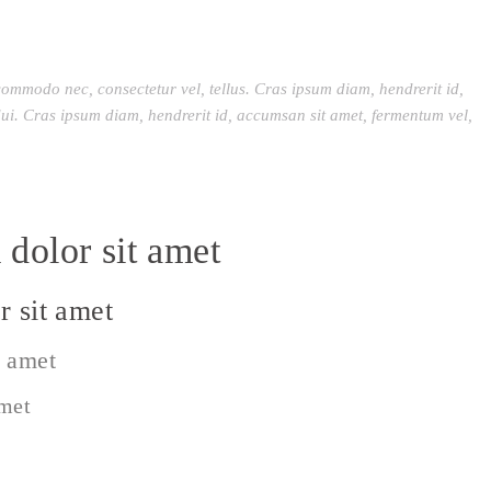
commodo nec, consectetur vel, tellus. Cras ipsum diam, hendrerit id,
ui. Cras ipsum diam, hendrerit id, accumsan sit amet, fermentum vel,
dolor sit amet
 sit amet
t amet
amet