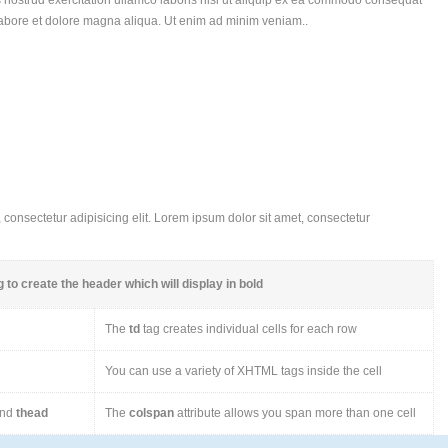
 nostrud exercitation ullamco laboris nisi ut aliquip ex ea commodo consequat
labore et dolore magna aliqua. Ut enim ad minim veniam..
consectetur adipisicing elit. Lorem ipsum dolor sit amet, consectetur
 to create the header which will display in bold
The
td
tag creates individual cells for each row
You can use a variety of XHTML tags inside the cell
nd
thead
The
colspan
attribute allows you span more than one cell