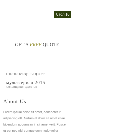
windows 10
гаджеты погоды
стол 10
nt
nt
GET A
FREE
QUOTE
инспектор гаджет
мультсериал 2015
поставщики гаджетов
About Us
Lorem ipsum dolor sit amet, consectetur
adipiscing elit. Nullam at dolor sit amet enim
bibendum accumsan in sit amet velit. Fusce
et est nec nisi congue commodo vel ut