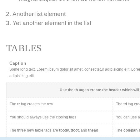
Another list element
Yet another element in the list
TABLES
Caption
Some long text. Lorem ipsum dolor sit amet, consectetur adipisicing elit. Lor
adipisicing elit.
Use the
th
tag to create the header which will 
The
tr
tag creates the row
The
td
tag cre
You should always use the closing tags
You can use a 
The three new table tags are
tbody, tfoot,
and
thead
The
colspan
a