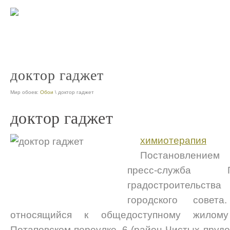
доктор гаджет
Мир обоев:
Обои
\ доктор гаджет
доктор гаджет
химиотерапия
Постановлением
пресс-служба Г
градостроительства
городского сове
относящийся к общедоступному жилом
Потаповском переулке, 6 (район Чистых прудо