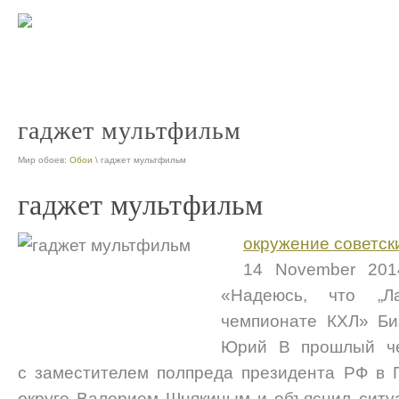
гаджет мультфильм
Мир обоев:
Обои
\ гаджет мультфильм
гаджет мультфильм
окружение советск
14 November 201
«Надеюсь, что „Л
чемпионате КХЛ» Биз
Юрий В прошлый че
с заместителем полпреда президента РФ в
округе Валерием Шнякиным и объяснил ситу