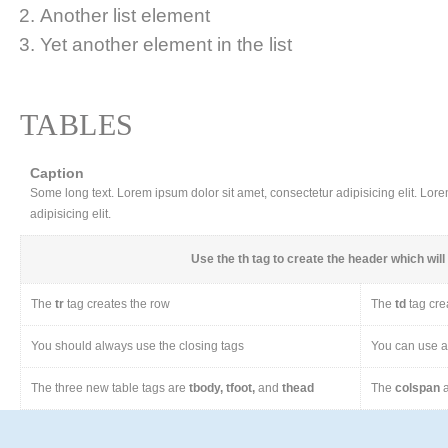
Another list element
Yet another element in the list
TABLES
Caption
Some long text. Lorem ipsum dolor sit amet, consectetur adipisicing elit. Lor
adipisicing elit.
Use the
th
tag to create the header which will 
The
tr
tag creates the row
The
td
tag cre
You should always use the closing tags
You can use a 
The three new table tags are
tbody, tfoot,
and
thead
The
colspan
a